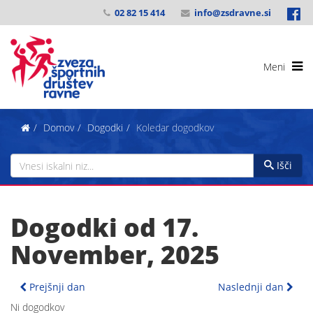
02 82 15 414
info@zsdravne.si
Domov
Dogodki
Koledar dogodkov
Išči
Dogodki od 17.
November, 2025
Prejšnji dan
Naslednji dan
Ni dogodkov