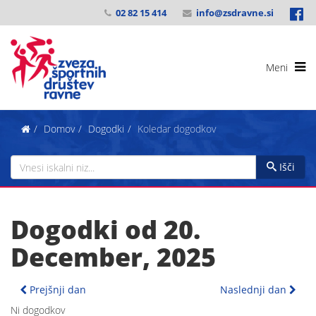
02 82 15 414
info@zsdravne.si
Domov
Dogodki
Koledar dogodkov
Išči
Dogodki od 20.
December, 2025
Prejšnji dan
Naslednji dan
Ni dogodkov